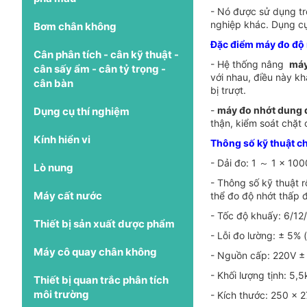
- Nó được sử dụng tr
nghiệp khác. Dụng cụ
Bơm chân không
Đặc điểm máy đo độ 
Cân phân tích - cân kỹ thuật -
- Hệ thống nâng
máy
cân sấy ẩm - cân tỷ trọng -
với nhau, điều này k
cân bàn
bị trượt.
-
máy đo nhớt dung 
Dụng cụ thí nghiệm
thận, kiểm soát chặt
Kính hiển vi
Thông số kỹ thuật c
- Dải đo: 1 ～ 1 × 1
Lò nung
- Thông số kỹ thuật rô
Máy cất nước
thể đo độ nhớt thấp 
- Tốc độ khuấy: 6/12
Thiết bị sản xuất dược phẩm
- Lỗi đo lường: ± 5%
Máy cô quay chân không
- Nguồn cấp: 220V ±
- Khối lượng tịnh: 5,
Thiết bị quan trắc phân tích
môi trường
- Kích thước: 250 ×