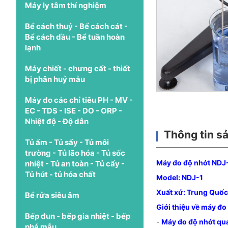
Máy ly tâm thí nghiệm
Bể cách thuỷ - Bể cách cát -
Bể cách dầu - Bể tuần hoàn
lạnh
Máy chiết - chưng cất - thiết
bị phân huỷ mẫu
Máy đo các chỉ tiêu PH - MV -
EC - TDS - ISE - DO - ORP -
Nhiệt độ - Độ dẫn
Thông tin s
Tủ ấm - Tủ sấy - Tủ môi
trường - Tủ lão hóa - Tủ sốc
Máy đo độ nhớt NDJ
nhiệt - Tủ an toàn - Tủ cấy -
Tủ hút - tủ hóa chất
Model: NDJ-1
Xuất xứ: Trung Quốc
Bể rửa siêu âm
Giới thiệu về máy đo
Bếp đun - bếp gia nhiệt - bếp
-
Máy đo độ nhớt qu
phá mẫu