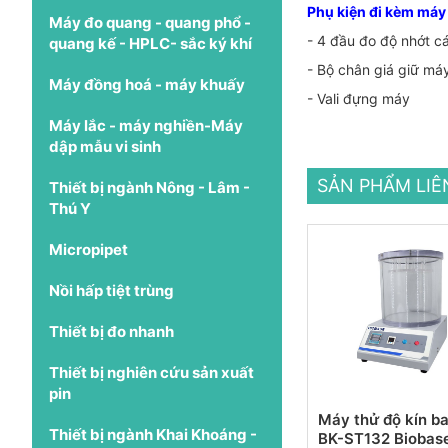
Phụ kiện đi kèm máy
Máy đo quang - quang phổ -
- 4 đầu đo độ nhớt cá
quang kế - HPLC- sắc ký khí
- Bộ chân giá giữ má
Máy đồng hoá - máy khuấy
- Vali đựng máy
Máy lắc - máy nghiền-Máy
dập mẫu vi sinh
SẢN PHẨM LI
Thiết bị ngành Nông - Lâm -
Thú Y
Micropipet
Nồi hấp tiệt trùng
Thiết bị đo nhanh
Thiết bị nghiên cứu sản xuất
pin
Máy thử độ kín ba
Thiết bị ngành Khai Khoáng -
BK-ST132 Biobas