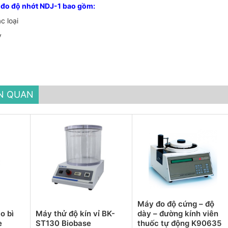
 đo độ nhớt NDJ-1 bao gồm:
c loại
y
ÊN QUAN
Máy đo độ cứng – độ
o bì
Máy thử độ kín vỉ BK-
dày – đường kính viên
e
ST130 Biobase
thuốc tự động K90635