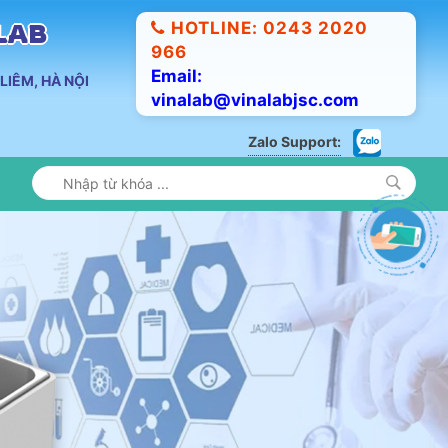
HOTLINE: 0243 2020
ALAB
966
Email:
LIÊM, HÀ NỘI
vinalab@vinalabjsc.com
Zalo Support: