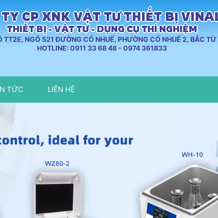
TY CP XNK VẬT TƯ THIẾT BỊ VIN
THIẾT BỊ - VẬT TƯ - DỤNG CỤ THÍ NGHIỆM
LÔ TT2E, NGÕ 521 ĐƯỜNG CỔ NHUẾ, PHƯỜNG CỔ NHUẾ 2, BẮC TỪ 
HOTLINE: 0911 33 68 48 - 0974 361833
IN TỨC
LIÊN HỆ