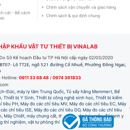
m
Chính sách vận chuyển và giao hàng
ch cát - Bể cách
Chính sách & qui định chung
ạnh
ẬP KHẨU VẬT TƯ THIẾT BỊ VINALAB
Do Sở Kế hoạch Đầu tư TP Hà Nội cấp ngày 02/03/2020
BT07- Lô TT2E, ngõ 521 đường Cổ Nhuế, Phường Đông Ngạc,
m
 Hotline:
0911 33 68 48
/
0974 361833
.com
tich-Đức, máy ly tâm Trung Quốc, Tủ sấy hãng Memmert, Bể
, Thiết bị Y Sinh, Thiết bị công nghệ sinh học, Thiết bị kiểm
 tiêu PH, Máy đo các chỉ tiêu MV, Máy đo các chỉ tiêu EC, Máy
các chỉ tiêu ISE, Máy đo các chỉ tiêu DO, Máy đo các chỉ tiêu
 Máy Chiết, máy chưng cất, thiết bị phân hủy mẫu, Tủ lạnh y
òng thí nghiệm, vật tư phòng thí nghiệm, vật tư y tế.