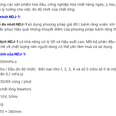
ong các sản phẩm hóa dầu, công nghiệp hóa chất hàng ngày, y học, 
 lý tưởng cho việc đo độ nhớt của chất lỏng.
nhớt NDJ-1:
 đo nhớt NDJ-1
sử dụng phương pháp giá đỡ / bánh răng xoắn: khi 
hắc phục hiệu quả những khuyết điểm của phương pháp bánh răng th
dịch NDJ-1
có khả năng xử lý tốt và hiệu suất cao: Mỗi bộ phận đều
 chẽ về chất lượng nên người dùng có thể yên tâm mua và sử dụng.
hính của NDJ-1:
00000mPa.s
to ( Đầu đo độ nhớt) : Bốn loại rôto 1, 2, 3, 4 và số 0 (rôto số 0 là m
đến 0,1 mPa.s)
/30/60 vòng / phút
 (chất lỏng Newton)
 10V; 50Hz
5kg
 270 × 380mm