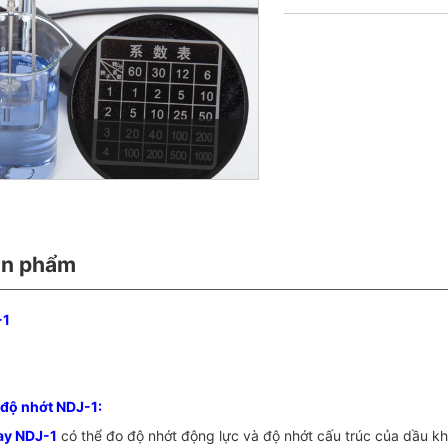
ản phẩm
-1
 độ nhớt NDJ-1:
ay NDJ-1
có thể đo độ nhớt động lực và độ nhớt cấu trúc của dầu khoá