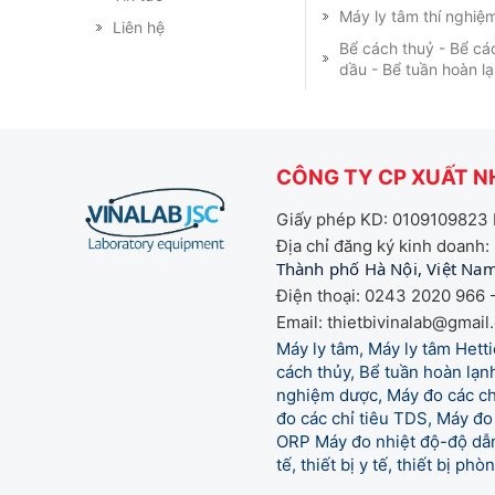
Máy ly tâm thí nghiệ
Liên hệ
Bể cách thuỷ - Bể cá
dầu - Bể tuần hoàn l
CÔNG TY CP XUẤT NH
Giấy phép KD: 0109109823 
Địa chỉ đăng ký kinh doanh:
Thành phố Hà Nội, Việt Na
Điện thoại: 0243 2020 966 -
Email: thietbivinalab@gmail
Máy ly tâm, Máy ly tâm Het
cách thủy, Bể tuần hoàn lạnh
nghiệm dược, Máy đo các chỉ
đo các chỉ tiêu TDS, Máy đo 
ORP Máy đo nhiệt độ-độ dẫn,
tế,
thiết bị y tế, thiết bị ph