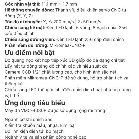
Góc nhìn vật thể:
11,1 mm ~ 1,7 mm
Hệ thống chuyển động:
Thanh vít, điều khiển servo CNC tự
động (X, Y, Z)
Tốc độ di chuyển:
X, Y: 200 mm/s | Z: 50 mm/s
Chiếu sáng bề mặt:
Đèn LED lạnh, 5 vòng, 8 vạch chia, 256
cấp điều chỉnh
Chiếu sáng đường viền:
Đèn LED lạnh 256 cấp điều chỉnh
Phần mềm đo lường:
Mikromea-CNC-P
Ưu điểm nổi bật
Đo quang học kết hợp tiếp xúc 3D giúp đo đa dạng chi tiết
Lấy nét tự động tăng độ chính xác và hiệu suất đo
Camera CCD 1/2" chất lượng cao, cho hình ảnh sắc nét
Phần mềm Mikromea-CNC-P dễ sử dụng, hỗ trợ phân tích và
thống kê
Chiếu sáng LED thông minh, điều chỉnh linh hoạt phù hợp từng
vật thể
Ứng dụng tiêu biểu
Máy đo VMC-4030P được sử dụng rộng rãi trong:
Ngành cơ khí chính xác
Kiểm tra khuôn mẫu, nhựa, kim loại
Đo linh kiện điện tử, bo mạch
Ngành y tế và sản phẩm công nghệ cao