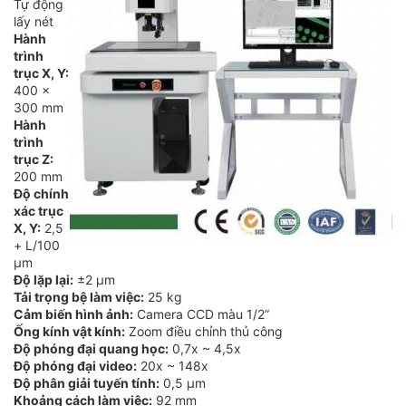
Tự động
lấy nét
Hành
trình
trục X, Y:
400 x
300 mm
Hành
trình
trục Z:
200 mm
Độ chính
xác trục
X, Y:
2,5
+ L/100
µm
Độ lặp lại:
±2 µm
Tải trọng bệ làm việc:
25 kg
Cảm biến hình ảnh:
Camera CCD màu 1/2”
Ống kính vật kính:
Zoom điều chỉnh thủ công
Độ phóng đại quang học:
0,7x ~ 4,5x
Độ phóng đại video:
20x ~ 148x
Độ phân giải tuyến tính:
0,5 µm
Khoảng cách làm việc:
92 mm