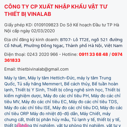
CÔNG TY CP XUẤT NHẬP KHẨU VẬT TƯ
THIẾT BỊ VINALAB
Giấy phép KD: 0109109823 Do Sở Kế hoạch Đầu tư TP Hà
Nội cấp ngày 02/03/2020
BT07- Lô TT2E, ngõ 521 đường
Địa chỉ đăng ký kinh doanh:
Cổ Nhuế, Phường Đông Ngạc, Thành phố Hà Nội, Việt Nam
Điện thoại: 0243 2020 966 - Hotline:
0911 33 68 48
/
0974
361833
Email: thietbivinalab@gmail.com
Máy ly tâm, Máy ly tâm Hettich-Đức, máy ly tâm Trung
Quốc, Tủ sấy hãng Memmert, Bể cách thủy, Bể tuần hoàn
lạnh, Thiết bị Y Sinh, Thiết bị công nghệ sinh học, Thiết bị
kiểm nghiệm dược, Máy đo các chỉ tiêu PH, Máy đo các chỉ
tiêu MV, Máy đo các chỉ tiêu EC, Máy đo các chỉ tiêu TDS,
Máy đo các chỉ tiêu ISE, Máy đo các chỉ tiêu DO, Máy đo các
chỉ tiêu ORP Máy đo nhiệt độ-độ dẫn, Máy Chiết, máy
chưng cất, thiết bị phân hủy mẫu, Tủ lạnh y tế,
thiết bị y tế,
thiết bị phòng thí nghiệm, vật tư phòng thí nghiệm, vật tư y