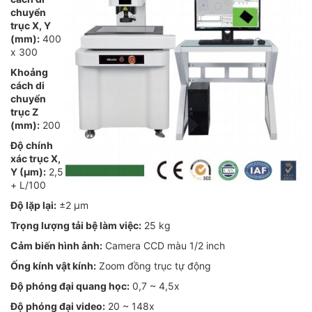
chuyển
trục X, Y
(mm):
400
x 300
Khoảng
cách di
chuyển
trục Z
(mm):
200
Độ chính
xác trục X,
Y (µm):
2,5
+ L/100
Độ lặp lại:
±2 µm
Trọng lượng tải bệ làm việc:
25 kg
Cảm biến hình ảnh:
Camera CCD màu 1/2 inch
Ống kính vật kính:
Zoom đồng trục tự động
Độ phóng đại quang học:
0,7 ~ 4,5x
Độ phóng đại video:
20 ~ 148x