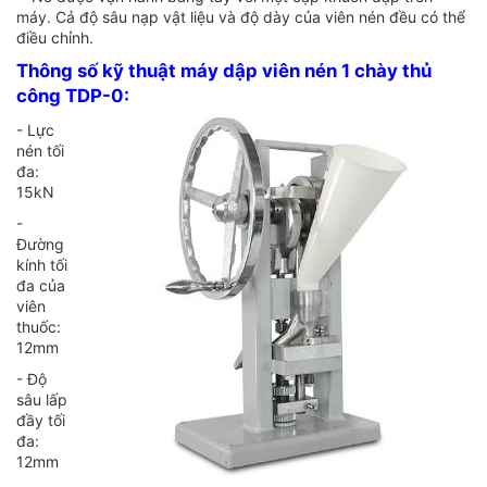
máy. Cả độ sâu nạp vật liệu và độ dày của viên nén đều có thể
điều chỉnh.
Thông số kỹ thuật máy dập viên nén 1 chày thủ
công TDP-0:
- Lực
nén tối
đa:
15kN
-
Đường
kính tối
đa của
viên
thuốc:
12mm
- Độ
sâu lấp
đầy tối
đa:
12mm