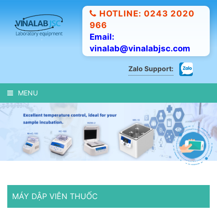
HOTLINE: 0243 2020
966
Email:
vinalab@vinalabjsc.com
Zalo Support:
MENU
MÁY DẬP VIÊN THUỐC