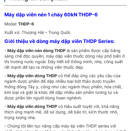
Máy dập viên nén 1 chày 60kN THDP-6
Model:
THDP-6
Xuất xứ: Thượng Hải – Trung Quốc
Giới thiệu về dòng máy dập viên THDP Series:
-
Máy dập viên nén dòng THDP
là sản phẩm được cấp bằng
sáng chế độc quyền, máy dập viên thuốc dòng này phổ biến ở
thị trường nước ngoài. Đây hiết kế thông minh, nhẹ, công suất
rất mạnh để tạo ra những viên thuốc đẹp.
-
Máy dập viên dòng THDP
có thể đáp ứng các yêu cầu của
ngành dược phẩm để dập nhiều loại bột thảo dược truyền
thống đông Tây y, cũng như các ngành thực phẩm, hóa chất,
kim loại và giặt là khác để dập nhiều sản phẩm tương tự và
được phần lớn người dùng hoan nghênh.
-
Máy dập viên dòng THDP
có hiệu suất tuyệt vời, khả năng
thích ứng mạnh mẽ, dễ sử dụng, dễ bảo trì, kích thước nhỏ,
trọng lượng nhẹ.
- Chúng tôi liên tục nâng cấp máy ép viên THDP series với