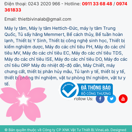
Điện thoại: 0243 2020 966 - Hotline:
0911 33 68 48
/
0974
361833
Email: thietbivinalab@gmail.com
Máy ly tâm, Máy ly tâm Hettich-Đức, máy ly tâm Trung
Quốc, Tủ sấy hãng Memmert, Bể cách thủy, Bể tuần hoàn
lạnh, Thiết bị Y Sinh, Thiết bị công nghệ sinh học, Thiết bị
kiểm nghiệm dược, Máy đo các chỉ tiêu PH, Máy đo các chỉ
tiêu MV, Máy đo các chỉ tiêu EC, Máy đo các chỉ tiêu TDS,
Máy đo các chỉ tiêu ISE, Máy đo các chỉ tiêu DO, Máy đo các
chỉ tiêu ORP Máy đo nhiệt độ-độ dẫn, Máy Chiết, máy
chưng cất, thiết bị phân hủy mẫu, Tủ lạnh y tế,
thiết bị y tế,
thiết bị phòng thí nghiệm, vật tư phòng thí nghiệm, vật tư y
tế.
Follow Us:
© Bản quyền thuộc về Công ty CP XNK Vật Tư Thiết Bị VinaLab.
Designed