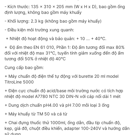
- Kích thước: 135 x 310 x 205 mm (W x H x D), bao gồm ống
định lượng, không bao gồm máy khuấy
- Khối lượng: 2.3 kg (không bao gồm máy khuấy)
- Điều kiện môi trường xung quanh:
+ Nhiệt độ hoạt động và bảo quản: + 10 ... + 40°C.
+ Độ ẩm theo EN 61 010, Phần 1: Độ ẩm tương đối max 80%
đối với nhiệt độ max 31°C, tuyến tính giảm xuống đến độ ẩm
tương đối 50% ở nhiệt độ 40°C
Cung cấp bao gồm:
+ Máy chuẩn độ điện thế tự động với burette 20 ml model
TitroLine 5000
+ Điện cực chuẩn độ acid/base môi trường nước có tích hợp
nhiệt độ model A7780 NTC 30 DIN-N với cáp nối dài 1 mét
+ Dung dịch chuẩn pH4.00 và pH 7.00 mỗi loại 3 ống
+ Máy khuấy từ TM 50 và cá từ
+ Chai đựng thuốc thử 1000ml, ống dẫn, đầu tip chuẩn độ,
kẹp, giá đỡ, chuột điều khiển, adapter 100-240V và hướng dẫn
sử dụng