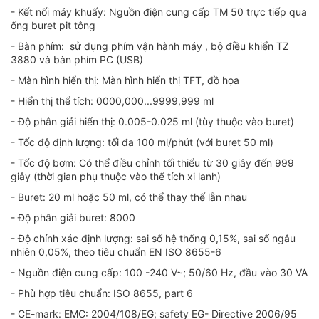
- Kết nối máy khuấy: Nguồn điện cung cấp TM 50 trực tiếp qua
ống buret pit tông
- Bàn phím: sử dụng phím vận hành máy , bộ điều khiển TZ
3880 và bàn phím PC (USB)
- Màn hình hiển thị: Màn hình hiển thị TFT, đồ họa
- Hiển thị thể tích: 0000,000...9999,999 ml
- Độ phân giải hiển thị: 0.005-0.025 ml (tùy thuộc vào buret)
- Tốc độ định lượng: tối đa 100 ml/phút (với buret 50 ml)
- Tốc độ bơm: Có thể điều chỉnh tối thiểu từ 30 giây đến 999
giây (thời gian phụ thuộc vào thể tích xi lanh)
- Buret: 20 ml hoặc 50 ml, có thể thay thế lẫn nhau
- Độ phân giải buret: 8000
- Độ chính xác định lượng: sai số hệ thống 0,15%, sai số ngẫu
nhiên 0,05%, theo tiêu chuẩn EN ISO 8655-6
- Nguồn điện cung cấp: 100 -240 V~; 50/60 Hz, đầu vào 30 VA
- Phù hợp tiêu chuẩn: ISO 8655, part 6
- CE-mark: EMC: 2004/108/EG; safety EG- Directive 2006/95