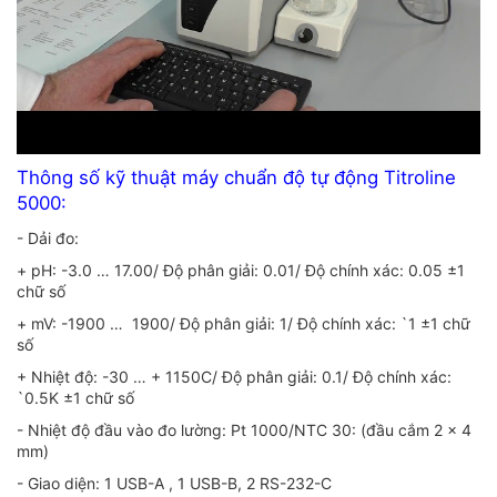
Thông số kỹ thuật máy chuẩn độ tự động Titroline
5000:
- Dải đo:
+ pH: -3.0 … 17.00/ Độ phân giải: 0.01/ Độ chính xác: 0.05 ±1
chữ số
+ mV: -1900 … 1900/ Độ phân giải: 1/ Độ chính xác: `1 ±1 chữ
số
+ Nhiệt độ: -30 … + 1150C/ Độ phân giải: 0.1/ Độ chính xác:
`0.5K ±1 chữ số
- Nhiệt độ đầu vào đo lường: Pt 1000/NTC 30: (đầu cắm 2 x 4
mm)
- Giao diện: 1 USB-A , 1 USB-B, 2 RS-232-C