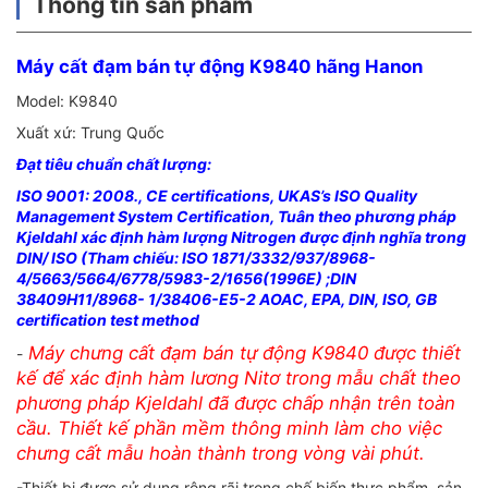
Thông tin sản phẩm
Máy cất đạm bán tự động K9840 hãng Hanon
Model: K9840
Xuất xứ: Trung Quốc
Đạt tiêu chuẩn chất lượng:
ISO 9001: 2008., CE certifications, UKAS’s ISO Quality
Management System Certification, Tuân theo phương pháp
Kjeldahl xác định hàm lượng Nitrogen được định nghĩa trong
DIN/ ISO (Tham chiếu: ISO 1871/3332/937/8968-
4/5663/5664/6778/5983-2/1656(1996E) ;DIN
38409H11/8968- 1/38406-E5-2 AOAC, EPA, DIN, ISO, GB
certification test method
Máy chưng cất đạm bán tự động K9840 được thiết
-
kế để xác định hàm lương Nitơ trong mẫu chất theo
phương pháp Kjeldahl đã được chấp nhận trên toàn
cầu. Thiết kế phần mềm thông minh làm cho việc
chưng cất mẫu hoàn thành trong vòng vài phút.
-Thiết bị được sử dụng rộng rãi trong chế biến thực phẩm, sản