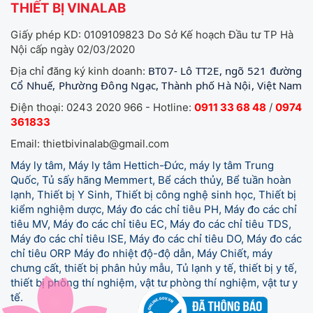
THIẾT BỊ VINALAB
Giấy phép KD: 0109109823 Do Sở Kế hoạch Đầu tư TP Hà
Nội cấp ngày 02/03/2020
BT07- Lô TT2E, ngõ 521 đường
Địa chỉ đăng ký kinh doanh:
Cổ Nhuế, Phường Đông Ngạc, Thành phố Hà Nội, Việt Nam
Điện thoại: 0243 2020 966 - Hotline:
0911 33 68 48
/
0974
361833
Email: thietbivinalab@gmail.com
Máy ly tâm, Máy ly tâm Hettich-Đức, máy ly tâm Trung
Quốc, Tủ sấy hãng Memmert, Bể cách thủy, Bể tuần hoàn
lạnh, Thiết bị Y Sinh, Thiết bị công nghệ sinh học, Thiết bị
kiểm nghiệm dược, Máy đo các chỉ tiêu PH, Máy đo các chỉ
tiêu MV, Máy đo các chỉ tiêu EC, Máy đo các chỉ tiêu TDS,
Máy đo các chỉ tiêu ISE, Máy đo các chỉ tiêu DO, Máy đo các
chỉ tiêu ORP Máy đo nhiệt độ-độ dẫn, Máy Chiết, máy
chưng cất, thiết bị phân hủy mẫu, Tủ lạnh y tế,
thiết bị y tế,
thiết bị phòng thí nghiệm, vật tư phòng thí nghiệm, vật tư y
tế.