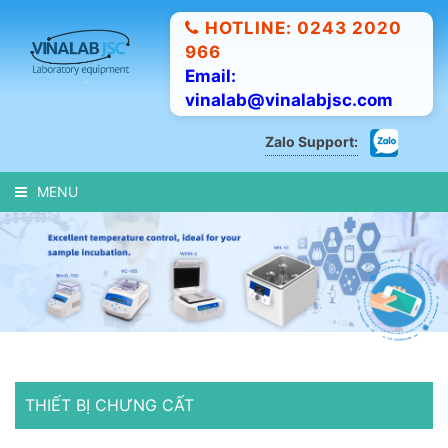
HOTLINE: 0243 2020
966
Email:
vinalab@vinalabjsc.com
Zalo Support:
MENU
THIẾT BỊ CHƯNG CẤT