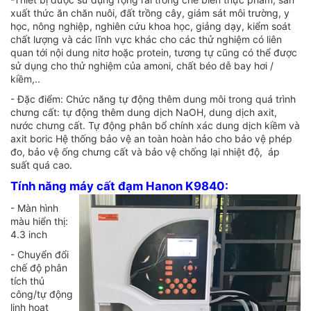
xuất thức ăn chăn nuôi, đất trồng cây, giám sát môi trường, y
học, nông nghiệp, nghiên cứu khoa học, giảng dạy, kiểm soát
chất lượng và các lĩnh vực khác cho các thử nghiệm có liên
quan tới nội dung nitơ hoặc protein, tương tự cũng có thể được
sử dụng cho thử nghiệm của amoni, chất béo dễ bay hơi /
kiềm,..
- Đặc điểm: Chức năng tự động thêm dung môi trong quá trình
chưng cất: tự động thêm dung dịch NaOH, dung dịch axit,
nước chưng cất. Tự động phân bổ chính xác dung dịch kiềm và
axit boric Hệ thống bảo vệ an toàn hoàn hảo cho bảo vệ phép
đo, bảo vệ ống chưng cất và bảo vệ chống lại nhiệt độ, áp
suất quá cao.
Tính năng máy cất đạm Hanon K9840:
- Màn hình
màu hiển thị:
4.3 inch
- Chuyển đổi
chế độ phân
tích thủ
công/tự động
linh hoạt