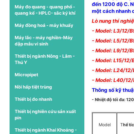
đến 1200 độ C. Ng
Máy đo quang - quang phổ -
một cách nhanh c
quang kế - HPLC- sắc ký khí
Lò nung thí ngh
Máy đồng hoá - máy khuấy
- Model: L3/12/B
Máy lắc - máy nghiền-Máy
- Model: L5/12/B
dập mẫu vi sinh
- Model: L9/12/B
Thiết bị ngành Nông - Lâm -
- Model: L15/12/
Thú Y
- Model: L24/12/
Micropipet
- Model: L40/12/
Nồi hấp tiệt trùng
Thông số kỹ thuậ
Thiết bị đo nhanh
- Nhiệt độ tối đa: 1
Thiết bị nghiên cứu sản xuất
pin
Model
T
hể tíc
Thiết bị ngành Khai Khoáng -