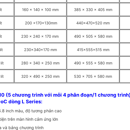
ít
160 x 140 x 100 mm
385 x 330 x 405 mm
ít
200 x170x130mm
440x470x520 mm
ít
230 x 240 x 170 mm
490 x 505 x 580 mm
lít
230x340x170 mm
415x555x515 mm
lít
280 x 340 x 250 mm
490 x 555 x 580 mm
lít
320 x 490 x 250 mm
530 x 705 x 580 mm
10 (5 chương trình với mỗi 4 phân đoạn/1 chương trình)
oC dòng L Series:
6.8 inch màu, độ tương phản cao
tiện trên màn hình cảm ứng lớn
ọa và bảng chương trình