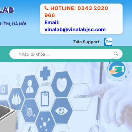
HOTLINE: 0243 2020
ALAB
966
Email:
LIÊM, HÀ NỘI
vinalab@vinalabjsc.com
Zalo Support: