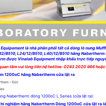
 Equipement là nhà phân phối tất cả dòng lò nung Muf
12/B510, L24/12/B510, L40/12/B510 hãng Nabertherm sả
rm được Vinalab Equipment nhập khẩu trực tiếp nguyê
uan tâm vui lòng liên hệ hotline: 0243 2020 966 hoặ
ệm 1200oC hãng Nabertherm cửa lật ra
rthem – Đức
ies
nung Nabertherm dòng 1200oC L Series (cửa lật ra):
thí nghiệm hãng Nabertherm Dòng 1200oC cửa lật ra là 