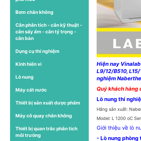
Bơm chân không
Cân phân tích - cân kỹ thuật -
cân sấy ẩm - cân tỷ trọng -
cân bàn
Dụng cụ thí nghiệm
Hiện nay Vinalab
Kính hiển vi
L9/12/B510, L15/
Lò nung
nghiệm Naberthe
Quý khách hàng q
Máy cất nước
Lò nung thí nghi
Thiết bị sản xuất dược phẩm
Hãng sản xuất: Nabe
Máy cô quay chân không
Model: L 1200 oC Ser
Giới thiệu về lò 
Thiết bị quan trắc phân tích
môi trường
- Lò nung phòng 