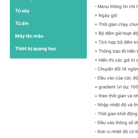
- Menu thông tin chi t
Tủ sấy
+ Ngày giờ
Tủ ấm
+ Thời gian chạy chươn
+ Bộ đếm giờ hoạt đ
Máy lắc mẫu
+ Tích hợp bộ đếm k
Thiết bị quang học
+ Thông báo lỗi hiển 
+ Hiển thị các giá trị
- Chuyển đổi 16 ngô
- Đầu vào của các độ
+ gradient (ví dụ: 10
+ theo thời gian và nh
- Nhập nhiệt độ và th
- Thời gian khởi động
- Đầu vào thông số đi
- Đơn vị nhiệt độ có th