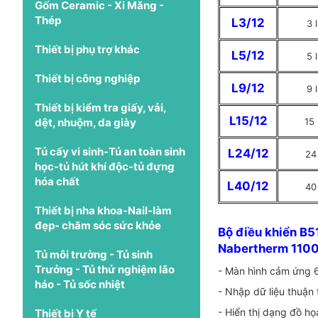
Gốm Ceramic - Xi Măng -
Thép
L3/12
3 l
Thiết bị phụ trợ khác
L5/12
5 l
Thiết bị công nghiệp
L9/12
9 l
Thiết bị kiểm tra giấy, vải,
L15/12
dệt, nhuộm, da giày
15 
Tủ cấy vi sinh-Tủ an toàn sinh
L24/12
24 
học-tủ hút khí độc-tủ đựng
hóa chất
L40/12
40 
Thiết bị nha khoa-Nail-làm
đẹp- chăm sóc sức khỏe
Bộ điều khiển B5
Nabertherm 1100
Tủ môi trường - Tủ sinh
Trưởng - Tủ thử nghiệm lão
- Màn hình cảm ứng 
háo - Tủ sốc nhiệt
- Nhập dữ liệu thuận 
- Hiển thị dạng đồ h
Thiết bị Y tế