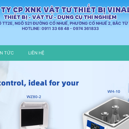
TY CP XNK VẬT TƯ THIẾT BỊ VIN
THIẾT BỊ - VẬT TƯ - DỤNG CỤ THÍ NGHIỆM
LÔ TT2E, NGÕ 521 ĐƯỜNG CỔ NHUẾ, PHƯỜNG CỔ NHUẾ 2, BẮC TỪ 
HOTLINE: 0911 33 68 48 - 0974 361833
IN TỨC
LIÊN HỆ