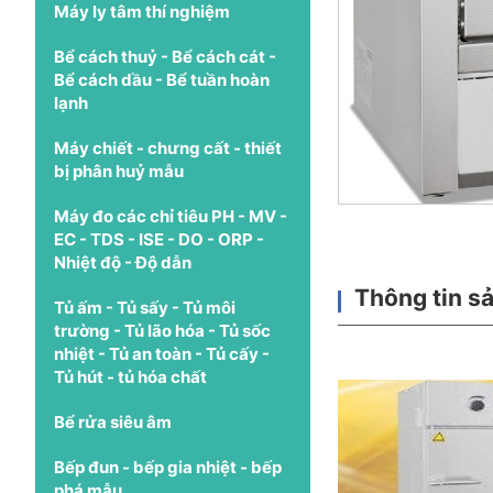
Máy ly tâm thí nghiệm
Bể cách thuỷ - Bể cách cát -
Bể cách dầu - Bể tuần hoàn
lạnh
Máy chiết - chưng cất - thiết
bị phân huỷ mẫu
Máy đo các chỉ tiêu PH - MV -
EC - TDS - ISE - DO - ORP -
Nhiệt độ - Độ dẫn
Thông tin s
Tủ ấm - Tủ sấy - Tủ môi
trường - Tủ lão hóa - Tủ sốc
nhiệt - Tủ an toàn - Tủ cấy -
Tủ hút - tủ hóa chất
Bể rửa siêu âm
Bếp đun - bếp gia nhiệt - bếp
phá mẫu