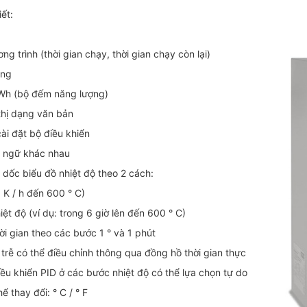
iết:
g trình (thời gian chạy, thời gian chạy còn lại)
ộng
Wh (bộ đếm năng lượng)
thị dạng văn bản
 cài đặt bộ điều khiển
n ngữ khác nhau
 dốc biểu đồ nhiệt độ theo 2 cách:
0 K / h đến 600 ° C)
iệt độ (ví dụ: trong 6 giờ lên đến 600 ° C)
ời gian theo các bước 1 ° và 1 phút
 trễ có thể điều chỉnh thông qua đồng hồ thời gian thực
ều khiển PID ở các bước nhiệt độ có thể lựa chọn tự do
ể thay đổi: ° C / ° F