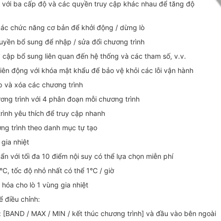
g với ba cấp độ và các quyền truy cập khác nhau để tăng độ
ác chức năng cơ bản để khởi động / dừng lò
uyền bổ sung để nhập / sửa đổi chương trình
 cập bổ sung liên quan đến hệ thống và các tham số, v.v.
liên động với khóa mật khẩu để bảo vệ khỏi các lỗi vận hành
 và xóa các chương trình
ương trình với 4 phân đoạn mỗi chương trình
rình yêu thích để truy cập nhanh
ng trình theo danh mục tự tạo
gia nhiệt
n với tối đa 10 điểm nội suy có thể lựa chọn miễn phí
°C, tốc độ nhỏ nhất có thể 1°C / giờ
 hóa cho lò 1 vùng gia nhiệt
ể điều chỉnh:
: [BAND / MAX / MIN / kết thúc chương trình] và đầu vào bên ngoài