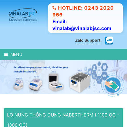
HOTLINE: 0243 2020
966
Email:
vinalab@vinalabjsc.com
Zalo Support:
MENU
LÒ NUNG THÔNG DỤNG NABERTHERM ( 1100 OC -
1300 OC)