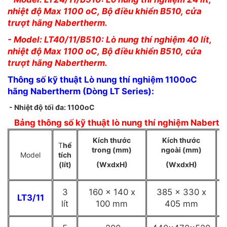
nhiệt độ Max 1100 oC,
Bộ điều khiển B510,
cửa
trượt
hãng Nabertherm.
- Model: LT40/11/B510: Lò nung thí nghiệm 40 lít,
nhiệt độ Max 1100 oC,
Bộ điều khiển B510,
cửa
trượt
hãng Nabertherm.
Thông số kỹ thuật Lò nung thí nghiệm 1100oC
hãng Nabertherm (Dòng LT Series):
- Nhiệt độ tối đa: 1100oC
Bảng thông số kỹ thuật lò nung thí nghiệm Nabert
Kích thước
Kích thước
T
hể
trong (mm)
ngoài (mm)
Model
tích
(lít)
(WxdxH)
(WxdxH)
3
160 x 140 x
385 x 330 x
LT3/11
lít
100 mm
405 mm