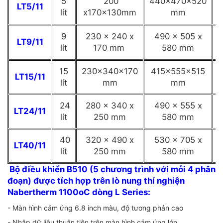
5
200
440x470x520
LT5/11
lít
x170x130mm
mm
9
230 x 240 x
490 x 505 x
LT9/11
lít
170 mm
580 mm
15
230x340x170
415x555x515
LT15/11
lít
mm
mm
24
280 x 340 x
490 x 555 x
LT24/11
lít
250 mm
580 mm
40
320 x 490 x
530 x 705 x
LT40/11
lít
250 mm
580 mm
Bộ điều khiển B510 (5 chương trình với mỗi 4 phân
đoạn) được tích hợp trên lò nung thí nghiện
Nabertherm 1100oC dòng L Series:
- Màn hình cảm ứng 6.8 inch màu, độ tương phản cao
- Nhập dữ liệu thuận tiện trên màn hình cảm ứng lớn