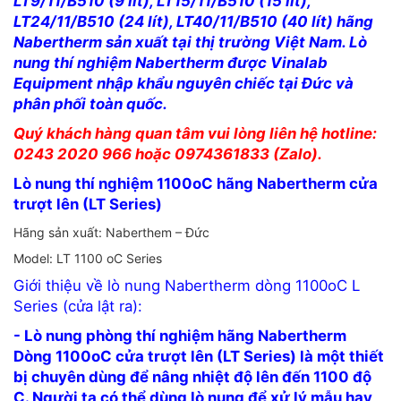
LT9/11/B510 (9 lít), LT15/11/B510 (15 lít),
LT24/11/B510 (24 lít), LT40/11/B510 (40 lít) hãng
Nabertherm sản xuất tại thị trường Việt Nam. Lò
nung thí nghiệm Nabertherm được Vinalab
Equipment nhập khẩu nguyên chiếc tại Đức và
phân phối toàn quốc.
Quý khách hàng quan tâm vui lòng liên hệ hotline:
0243 2020 966 hoặc 0974361833 (Zalo).
Lò nung thí nghiệm 1100oC hãng Nabertherm cửa
trượt lên (LT Series)
Hãng sản xuất: Naberthem – Đức
Model: LT 1100 oC Series
Giới thiệu về lò nung Nabertherm dòng 1100oC L
Series (cửa lật ra):
- Lò nung phòng thí nghiệm hãng Nabertherm
Dòng 1100oC cửa trượt lên (LT Series)
là một thiết
bị chuyên dùng để nâng nhiệt độ lên đến 1100 độ
C. Người ta có thể dùng lò nung để xử lý mẫu hay