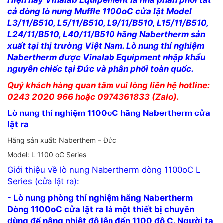
Hiện nay Vinalab Equipement là nhà phân phối tất
cả dòng lò nung Muffle 1100oC cửa lật Model
L3/11/B510, L5/11/B510, L9/11/B510, L15/11/B510,
L24/11/B510, L40/11/B510 hãng Nabertherm sản
xuất tại thị trường Việt Nam. Lò nung thí nghiệm
Nabertherm được Vinalab Equipment nhập khẩu
nguyên chiếc tại Đức và phân phối toàn quốc.
Quý khách hàng quan tâm vui lòng liên hệ hotline:
0243 2020 966 hoặc 0974361833 (Zalo).
Lò nung thí nghiệm 1100oC hãng Nabertherm cửa
lật ra
Hãng sản xuất: Naberthem – Đức
Model: L 1100 oC Series
Giới thiệu về lò nung Nabertherm dòng 1100oC L
Series (cửa lật ra):
- Lò nung phòng thí nghiệm hãng Nabertherm
Dòng 1100oC cửa lật ra là một thiết bị chuyên
dùng để nâng nhiệt độ lên đến 1100 độ C. Người ta