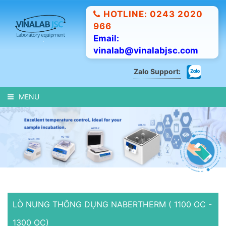
HOTLINE: 0243 2020
966
Email:
vinalab@vinalabjsc.com
Zalo Support:
MENU
LÒ NUNG THÔNG DỤNG NABERTHERM ( 1100 OC -
1300 OC)