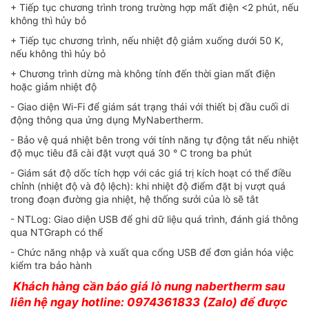
+ Tiếp tục chương trình trong trường hợp mất điện <2 phút, nếu
không thì hủy bỏ
+ Tiếp tục chương trình, nếu nhiệt độ giảm xuống dưới 50 K,
nếu không thì hủy bỏ
+ Chương trình dừng mà không tính đến thời gian mất điện
hoặc giảm nhiệt độ
- Giao diện Wi-Fi để giám sát trạng thái với thiết bị đầu cuối di
động thông qua ứng dụng MyNabertherm.
- Bảo vệ quá nhiệt bên trong với tính năng tự động tắt nếu nhiệt
độ mục tiêu đã cài đặt vượt quá 30 ° C trong ba phút
- Giám sát độ dốc tích hợp với các giá trị kích hoạt có thể điều
chỉnh (nhiệt độ và độ lệch): khi nhiệt độ điểm đặt bị vượt quá
trong đoạn đường gia nhiệt, hệ thống sưởi của lò sẽ tắt
- NTLog: Giao diện USB để ghi dữ liệu quá trình, đánh giá thông
qua NTGraph có thể
- Chức năng nhập và xuất qua cổng USB để đơn giản hóa việc
kiểm tra bảo hành
Khách hàng cần báo giá lò nung nabertherm sau
liên hệ ngay hotline: 0974361833 (Zalo) để được