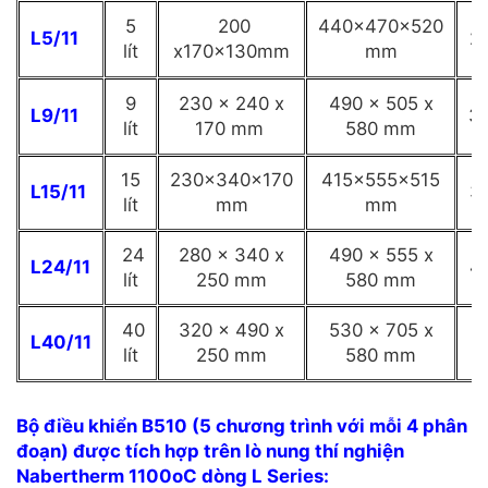
5
200
440x470x520
L5/11
2
lít
x170x130mm
mm
9
230 x 240 x
490 x 505 x
L9/11
3
lít
170 mm
580 mm
15
230x340x170
415x555x515
L15/11
3
lít
mm
mm
24
280 x 340 x
490 x 555 x
L24/11
4
lít
250 mm
580 mm
40
320 x 490 x
530 x 705 x
L40/11
lít
250 mm
580 mm
Bộ điều khiển B510 (5 chương trình với mỗi 4 phân
đoạn) được tích hợp trên lò nung thí nghiện
Nabertherm 1100oC dòng L Series: