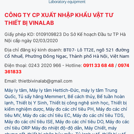
CÔNG TY CP XUẤT NHẬP KHẨU VẬT TƯ
THIẾT BỊ VINALAB
Giấy phép KD: 0109109823 Do Sở Kế hoạch Đầu tư TP Hà
Nội cấp ngày 02/03/2020
BT07- Lô TT2E, ngõ 521 đường
Địa chỉ đăng ký kinh doanh:
Cổ Nhuế, Phường Đông Ngạc, Thành phố Hà Nội, Việt Nam
Điện thoại: 0243 2020 966 - Hotline:
0911 33 68 48
/
0974
361833
Email: thietbivinalab@gmail.com
Máy ly tâm, Máy ly tâm Hettich-Đức, máy ly tâm Trung
Quốc, Tủ sấy hãng Memmert, Bể cách thủy, Bể tuần hoàn
lạnh, Thiết bị Y Sinh, Thiết bị công nghệ sinh học, Thiết bị
kiểm nghiệm dược, Máy đo các chỉ tiêu PH, Máy đo các chỉ
tiêu MV, Máy đo các chỉ tiêu EC, Máy đo các chỉ tiêu TDS,
Máy đo các chỉ tiêu ISE, Máy đo các chỉ tiêu DO, Máy đo các
chỉ tiêu ORP Máy đo nhiệt độ-độ dẫn, Máy Chiết, máy