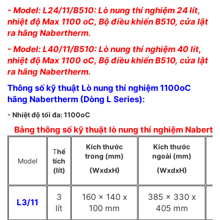
- Model: L24/11/B510: Lò nung thí nghiệm 24 lít,
nhiệt độ Max 1100 oC,
Bộ điều khiển B510,
cửa lật
ra hãng Nabertherm.
- Model: L40/11/B510: Lò nung thí nghiệm 40 lít,
nhiệt độ Max 1100 oC,
Bộ điều khiển B510,
cửa lật
ra hãng Nabertherm.
Thông số kỹ thuật Lò nung thí nghiệm 1100oC
hãng Nabertherm (Dòng L Series):
- Nhiệt độ tối đa: 1100oC
Bảng thông số kỹ thuật lò nung thí nghiệm Nabert
Kích thước
Kích thước
C
T
hể
trong (mm)
ngoài (mm)
Model
tích
(lít)
(WxdxH)
(WxdxH)
(
3
160 x 140 x
385 x 330 x
L3/11
1
lít
100 mm
405 mm