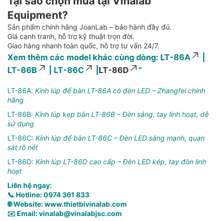
Tại sao chọn mua tại Vinalab
Equipment?
Sản phẩm chính hãng JoanLab – bảo hành đầy đủ.
Giá cạnh tranh, hỗ trợ kỹ thuật trọn đời.
Giao hàng nhanh toàn quốc, hỗ trợ tư vấn 24/7.
Xem thêm các model khác cùng dòng:
LT-86A
|
LT-86B
|
LT-86C
|
LT-86D
”
LT-86A:
Kính lúp để bàn LT-86A có đèn LED – Zhangfei chính
hãng
LT-86B:
Kính lúp kẹp bàn LT-86B – Đèn sáng, tay linh hoạt, dễ
sử dụng
LT-86C:
Kính lúp để bàn LT-86C – Đèn LED sáng mạnh, quan
sát rõ nét
LT-86D:
Kính lúp LT-86D cao cấp – Đèn LED kép, tay đòn linh
hoạt
Liên hệ ngay:
📞 Hotline: 0974 361 833
🌐 Website: www.thietbivinalab.com
✉️ Email: vinalab@vinalabjsc.com