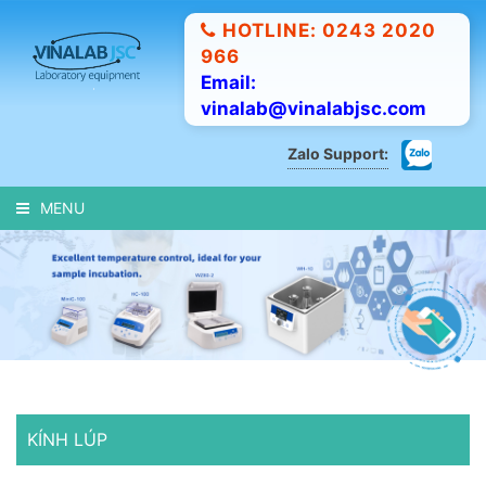
HOTLINE: 0243 2020
966
Email:
vinalab@vinalabjsc.com
Zalo Support:
MENU
KÍNH LÚP