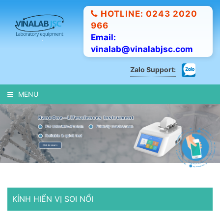
HOTLINE: 0243 2020
966
Email:
vinalab@vinalabjsc.com
Zalo Support:
MENU
KÍNH HIỂN VỊ SOI NỔI