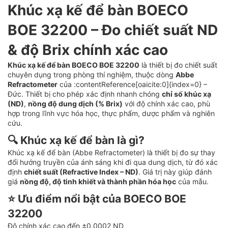
Khúc xạ kế để bàn BOECO
BOE 32200 – Đo chiết suất ND
& độ Brix chính xác cao
Khúc xạ kế để bàn BOECO BOE 32200
là thiết bị đo chiết suất
chuyên dụng trong phòng thí nghiệm, thuộc dòng
Abbe
Refractometer
của :contentReference[oaicite:0]{index=0} –
Đức. Thiết bị cho phép xác định nhanh chóng
chỉ số khúc xạ
(ND)
,
nồng độ dung dịch (% Brix)
với độ chính xác cao, phù
hợp trong lĩnh vực hóa học, thực phẩm, dược phẩm và nghiên
cứu.
🔍 Khúc xạ kế để bàn là gì?
Khúc xạ kế để bàn (Abbe Refractometer) là thiết bị đo sự thay
đổi hướng truyền của ánh sáng khi đi qua dung dịch, từ đó xác
định
chiết suất (Refractive Index – ND)
. Giá trị này giúp đánh
giá
nồng độ, độ tinh khiết và thành phần hóa học
của mẫu.
⭐ Ưu điểm nổi bật của BOECO BOE
32200
Độ chính xác cao đến ±0.0002 ND