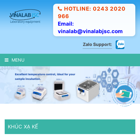
HOTLINE: 0243 2020
966
Email:
vinalab@vinalabjsc.com
Zalo Support:
MENU
KHÚC XẠ KẾ