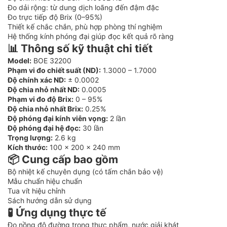
Đo dải rộng: từ dung dịch loãng đến đậm đặc
Đo trực tiếp độ Brix (0–95%)
Thiết kế chắc chắn, phù hợp phòng thí nghiệm
Hệ thống kính phóng đại giúp đọc kết quả rõ ràng
📊 Thông số kỹ thuật chi tiết
Model:
BOE 32200
Phạm vi đo chiết suất (ND):
1.3000 – 1.7000
Độ chính xác ND:
± 0.0002
Độ chia nhỏ nhất ND:
0.0005
Phạm vi đo độ Brix:
0 – 95%
Độ chia nhỏ nhất Brix:
0.25%
Độ phóng đại kính viễn vọng:
2 lần
Độ phóng đại hệ đọc:
30 lần
Trọng lượng:
2.6 kg
Kích thước:
100 × 200 × 240 mm
📦 Cung cấp bao gồm
Bộ nhiệt kế chuyên dụng (có tấm chắn bảo vệ)
Mẫu chuẩn hiệu chuẩn
Tua vít hiệu chỉnh
Sách hướng dẫn sử dụng
🧪 Ứng dụng thực tế
Đo nồng độ đường trong thực phẩm, nước giải khát