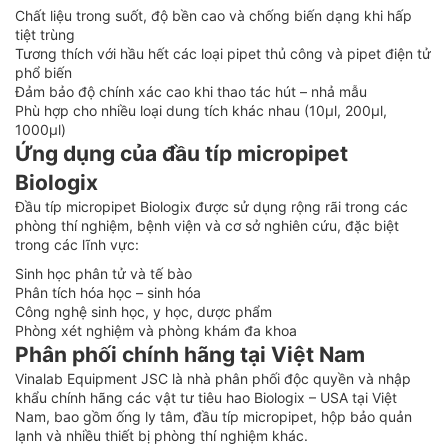
Chất liệu trong suốt, độ bền cao và chống biến dạng khi hấp
tiệt trùng
Tương thích với hầu hết các loại pipet thủ công và pipet điện tử
phổ biến
Đảm bảo độ chính xác cao khi thao tác hút – nhả mẫu
Phù hợp cho nhiều loại dung tích khác nhau (10µl, 200µl,
1000µl)
Ứng dụng của đầu típ micropipet
Biologix
Đầu típ micropipet Biologix được sử dụng rộng rãi trong các
phòng thí nghiệm, bệnh viện và cơ sở nghiên cứu, đặc biệt
trong các lĩnh vực:
Sinh học phân tử và tế bào
Phân tích hóa học – sinh hóa
Công nghệ sinh học, y học, dược phẩm
Phòng xét nghiệm và phòng khám đa khoa
Phân phối chính hãng tại Việt Nam
Vinalab Equipment JSC là nhà phân phối độc quyền và nhập
khẩu chính hãng các vật tư tiêu hao Biologix – USA tại Việt
Nam, bao gồm ống ly tâm, đầu típ micropipet, hộp bảo quản
lạnh và nhiều thiết bị phòng thí nghiệm khác.