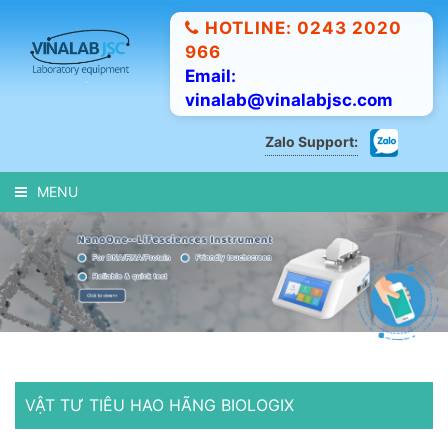
HOTLINE: 0243 2020
966
Email:
vinalab@vinalabjsc.com
Zalo Support:
MENU
VẬT TƯ TIÊU HAO HÃNG BIOLOGIX