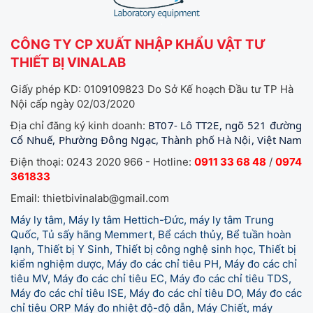
CÔNG TY CP XUẤT NHẬP KHẨU VẬT TƯ
THIẾT BỊ VINALAB
Giấy phép KD: 0109109823 Do Sở Kế hoạch Đầu tư TP Hà
Nội cấp ngày 02/03/2020
BT07- Lô TT2E, ngõ 521 đường
Địa chỉ đăng ký kinh doanh:
Cổ Nhuế, Phường Đông Ngạc, Thành phố Hà Nội, Việt Nam
Điện thoại: 0243 2020 966 - Hotline:
0911 33 68 48
/
0974
361833
Email: thietbivinalab@gmail.com
Máy ly tâm, Máy ly tâm Hettich-Đức, máy ly tâm Trung
Quốc, Tủ sấy hãng Memmert, Bể cách thủy, Bể tuần hoàn
lạnh, Thiết bị Y Sinh, Thiết bị công nghệ sinh học, Thiết bị
kiểm nghiệm dược, Máy đo các chỉ tiêu PH, Máy đo các chỉ
tiêu MV, Máy đo các chỉ tiêu EC, Máy đo các chỉ tiêu TDS,
Máy đo các chỉ tiêu ISE, Máy đo các chỉ tiêu DO, Máy đo các
chỉ tiêu ORP Máy đo nhiệt độ-độ dẫn, Máy Chiết, máy