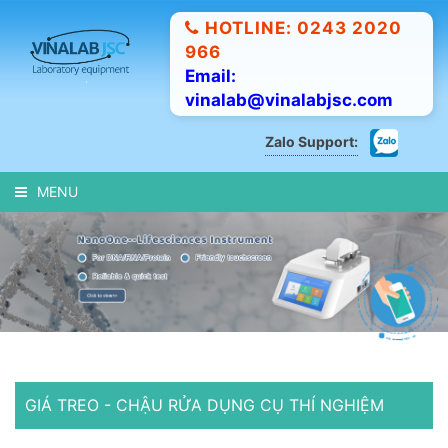
HOTLINE: 0243 2020
966
Email:
vinalab@vinalabjsc.com
Zalo Support:
MENU
GIÁ TREO - CHẬU RỬA DỤNG CỤ THÍ NGHIỆM