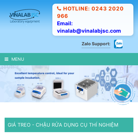
HOTLINE: 0243 2020
966
Email:
vinalab@vinalabjsc.com
Zalo Support:
MENU
GIÁ TREO - CHẬU RỬA DỤNG CỤ THÍ NGHIỆM