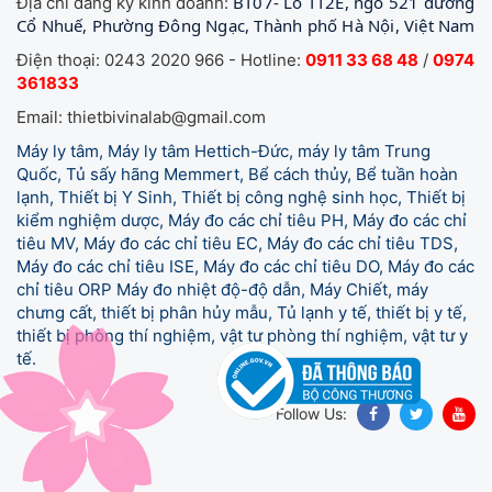
BT07- Lô TT2E, ngõ 521 đường
Địa chỉ đăng ký kinh doanh:
Cổ Nhuế, Phường Đông Ngạc, Thành phố Hà Nội, Việt Nam
Điện thoại: 0243 2020 966 - Hotline:
0911 33 68 48
/
0974
361833
Email: thietbivinalab@gmail.com
Máy ly tâm, Máy ly tâm Hettich-Đức, máy ly tâm Trung
Quốc, Tủ sấy hãng Memmert, Bể cách thủy, Bể tuần hoàn
lạnh, Thiết bị Y Sinh, Thiết bị công nghệ sinh học, Thiết bị
kiểm nghiệm dược, Máy đo các chỉ tiêu PH, Máy đo các chỉ
tiêu MV, Máy đo các chỉ tiêu EC, Máy đo các chỉ tiêu TDS,
Máy đo các chỉ tiêu ISE, Máy đo các chỉ tiêu DO, Máy đo các
chỉ tiêu ORP Máy đo nhiệt độ-độ dẫn, Máy Chiết, máy
chưng cất, thiết bị phân hủy mẫu, Tủ lạnh y tế,
thiết bị y tế,
thiết bị phòng thí nghiệm, vật tư phòng thí nghiệm, vật tư y
tế.
Follow Us: