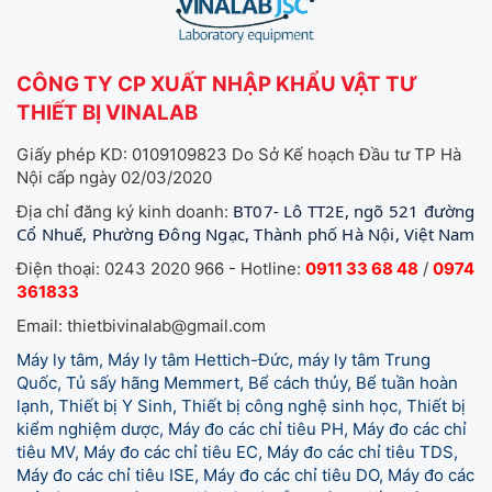
CÔNG TY CP XUẤT NHẬP KHẨU VẬT TƯ
THIẾT BỊ VINALAB
Giấy phép KD: 0109109823 Do Sở Kế hoạch Đầu tư TP Hà
Nội cấp ngày 02/03/2020
BT07- Lô TT2E, ngõ 521 đường
Địa chỉ đăng ký kinh doanh:
Cổ Nhuế, Phường Đông Ngạc, Thành phố Hà Nội, Việt Nam
Điện thoại: 0243 2020 966 - Hotline:
0911 33 68 48
/
0974
361833
Email: thietbivinalab@gmail.com
Máy ly tâm, Máy ly tâm Hettich-Đức, máy ly tâm Trung
Quốc, Tủ sấy hãng Memmert, Bể cách thủy, Bể tuần hoàn
lạnh, Thiết bị Y Sinh, Thiết bị công nghệ sinh học, Thiết bị
kiểm nghiệm dược, Máy đo các chỉ tiêu PH, Máy đo các chỉ
tiêu MV, Máy đo các chỉ tiêu EC, Máy đo các chỉ tiêu TDS,
Máy đo các chỉ tiêu ISE, Máy đo các chỉ tiêu DO, Máy đo các