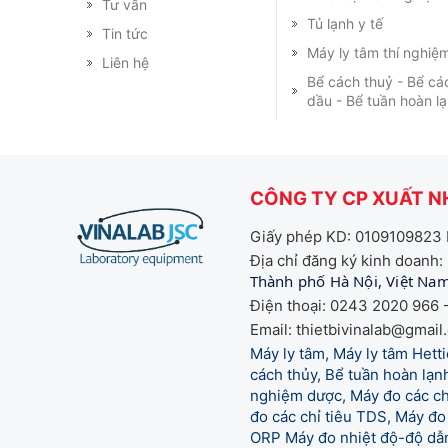
Tư vấn
Tủ lạnh y tế
Tin tức
Máy ly tâm thí nghiệ
Liên hệ
Bể cách thuỷ - Bể cá
dầu - Bể tuần hoàn l
CÔNG TY CP XUẤT NH
Giấy phép KD: 0109109823 
Địa chỉ đăng ký kinh doanh:
Thành phố Hà Nội, Việt Na
Điện thoại: 0243 2020 966 -
Email: thietbivinalab@gmail
Máy ly tâm, Máy ly tâm Het
cách thủy, Bể tuần hoàn lạnh
nghiệm dược, Máy đo các chỉ
đo các chỉ tiêu TDS, Máy đo 
ORP Máy đo nhiệt độ-độ dẫn,