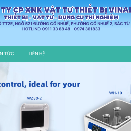
TY CP XNK VẬT TƯ THIẾT BỊ VIN
THIẾT BỊ - VẬT TƯ - DỤNG CỤ THÍ NGHIỆM
LÔ TT2E, NGÕ 521 ĐƯỜNG CỔ NHUẾ, PHƯỜNG CỔ NHUẾ 2, BẮC TỪ 
HOTLINE: 0911 33 68 48 - 0974 361833
IN TỨC
LIÊN HỆ