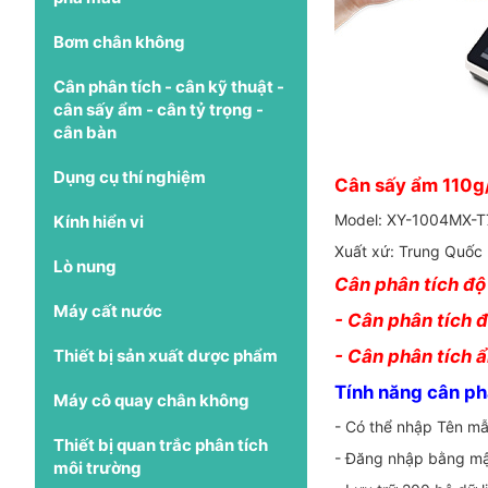
Bơm chân không
Cân phân tích - cân kỹ thuật -
cân sấy ẩm - cân tỷ trọng -
cân bàn
Dụng cụ thí nghiệm
Cân sấy ẩm 110
Model: XY-1004MX-T
Kính hiển vi
Xuất xứ: Trung Quốc
Lò nung
Cân phân tích đ
Máy cất nước
- Cân phân tích
Thiết bị sản xuất dược phẩm
- Cân phân tích
Tính năng cân p
Máy cô quay chân không
- Có thể nhập Tên mẫ
Thiết bị quan trắc phân tích
- Đăng nhập bằng mật
môi trường