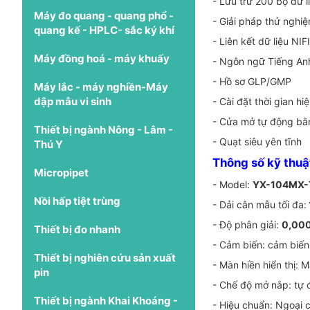
- Lưu trữ 200 bộ dữ li
Máy đo quang - quang phổ -
- Giải pháp thử nghi
quang kế - HPLC- sắc ký khí
- Liên kết dữ liệu NI
Máy đồng hoá - máy khuấy
- Ngôn ngữ Tiếng Anh
- Hồ sơ GLP/GMP
Máy lắc - máy nghiền-Máy
dập mẫu vi sinh
- Cài đặt thời gian h
- Cửa mở tự động bằ
Thiết bị ngành Nông - Lâm -
- Quạt siêu yên tĩnh
Thú Y
Thông số kỹ thu
Micropipet
- Model:
YX-104MX-
Nồi hấp tiệt trùng
- Dải cân mẫu tối đa:
- Độ phân giải:
0,00
Thiết bị đo nhanh
- Cảm biến: cảm biến
Thiết bị nghiên cứu sản xuất
- Màn hiền hiển thị: 
pin
- Chế độ mở nắp: tự
Thiết bị ngành Khai Khoáng -
- Hiệu chuẩn: Ngoại 