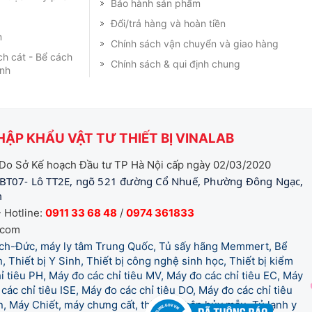
Bảo hành sản phẩm
Đổi/trả hàng và hoàn tiền
m
Chính sách vận chuyển và giao hàng
ch cát - Bể cách
Chính sách & qui định chung
ạnh
ẬP KHẨU VẬT TƯ THIẾT BỊ VINALAB
Do Sở Kế hoạch Đầu tư TP Hà Nội cấp ngày 02/03/2020
BT07- Lô TT2E, ngõ 521 đường Cổ Nhuế, Phường Đông Ngạc,
m
 Hotline:
0911 33 68 48
/
0974 361833
.com
tich-Đức, máy ly tâm Trung Quốc, Tủ sấy hãng Memmert, Bể
, Thiết bị Y Sinh, Thiết bị công nghệ sinh học, Thiết bị kiểm
 tiêu PH, Máy đo các chỉ tiêu MV, Máy đo các chỉ tiêu EC, Máy
các chỉ tiêu ISE, Máy đo các chỉ tiêu DO, Máy đo các chỉ tiêu
 Máy Chiết, máy chưng cất, thiết bị phân hủy mẫu, Tủ lạnh y