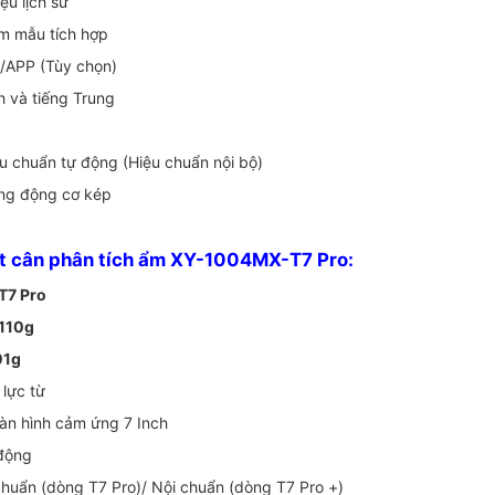
ệu lịch sử
ệm mẫu tích hợp
FI/APP (Tùy chọn)
 và tiếng Trung
iệu chuẩn tự động (Hiệu chuẩn nội bộ)
ng động cơ kép
ật cân phân tích ẩm XY-1004MX-T7 Pro:
T7 Pro
110g
01g
 lực từ
Màn hình cảm ứng 7 Inch
 động
chuẩn (dòng T7 Pro)/ Nội chuẩn (dòng T7 Pro +)