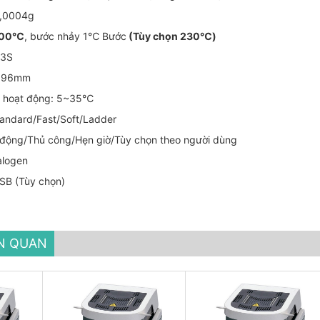
 0,0004g
200℃
, bước nhảy 1℃ Bước
(Tùy chọn 230℃)
≤3S
n: 96mm
ng hoạt động: 5~35℃
tandard/Fast/Soft/Ladder
ự động/Thủ công/Hẹn giờ/Tùy chọn theo người dùng
alogen
USB (Tùy chọn)
ÊN QUAN