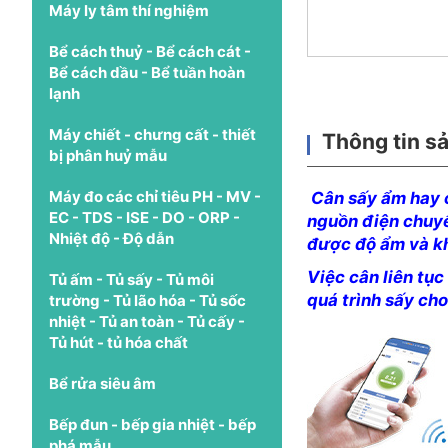
Máy ly tâm thí nghiệm
Bể cách thuỷ - Bể cách cát -
Bể cách dầu - Bể tuần hoàn
lạnh
Máy chiết - chưng cất - thiết
Thông tin s
bị phân huỷ mẫu
Máy đo các chỉ tiêu PH - MV -
Cân sấy ẩm hay c
EC - TDS - ISE - DO - ORP -
nguồn điện chuyể
Nhiệt độ - Độ dẫn
được độ ẩm và kh
Việc cân liên tụ
Tủ ấm - Tủ sấy - Tủ môi
quá trình sấy ch
trường - Tủ lão hóa - Tủ sốc
nhiệt - Tủ an toàn - Tủ cấy -
Tủ hút - tủ hóa chất
Bể rửa siêu âm
Bếp đun - bếp gia nhiệt - bếp
phá mẫu