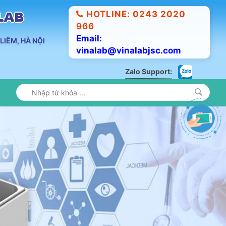
HOTLINE: 0243 2020
ALAB
966
Email:
LIÊM, HÀ NỘI
vinalab@vinalabjsc.com
Zalo Support: