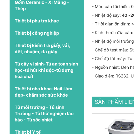
Gốm Ceramic - Xi Măng -
- Mức cân tối thiểu:
Thép
- Nhiệt độ sấy:
40~
Thiết bị phụ trợ khác
- THời gian ổn định: 
- Kích thước đĩa câ
Thiết bị công nghiệp
- Nhiệt độ môi trườ
Thiết bị kiểm tra giấy, vải,
- Chế độ test mẫu: S
dệt, nhuộm, da giày
- Chế độ tắt máy: T
Tủ cấy vi sinh-Tủ an toàn sinh
- Nguồn nhiệt: Đèn h
học-tủ hút khí độc-tủ đựng
- Giao diện: RS232, 
hóa chất
Thiết bị nha khoa-Nail-làm
đẹp- chăm sóc sức khỏe
SẢN PHẨM LI
Tủ môi trường - Tủ sinh
Trưởng - Tủ thử nghiệm lão
háo - Tủ sốc nhiệt
Thiết bị Y tế