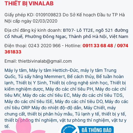
THIẾT BỊ VINALAB
Giấy phép KD: 0109109823 Do Sở Kế hoạch Đầu tư TP Hà
Nội cấp ngày 02/03/2020
BT07- Lô TT2E, ngõ 521 đường
Địa chỉ đăng ký kinh doanh:
Cổ Nhuế, Phường Đông Ngạc, Thành phố Hà Nội, Việt Nam
Điện thoại: 0243 2020 966 - Hotline:
0911 33 68 48
/
0974
361833
Email: thietbivinalab@gmail.com
Máy ly tâm, Máy ly tâm Hettich-Đức, máy ly tâm Trung
Quốc, Tủ sấy hãng Memmert, Bể cách thủy, Bể tuần hoàn
lạnh, Thiết bị Y Sinh, Thiết bị công nghệ sinh học, Thiết bị
kiểm nghiệm dược, Máy đo các chỉ tiêu PH, Máy đo các chỉ
tiêu MV, Máy đo các chỉ tiêu EC, Máy đo các chỉ tiêu TDS,
Máy đo các chỉ tiêu ISE, Máy đo các chỉ tiêu DO, Máy đo các
chỉ tiêu ORP Máy đo nhiệt độ-độ dẫn, Máy Chiết, máy
chưng cất, thiết bị phân hủy mẫu, Tủ lạnh y tế,
thiết bị y tế,
thiết bị phòng thí nghiệm, vật tư phòng thí nghiệm, vật tư y
tế.