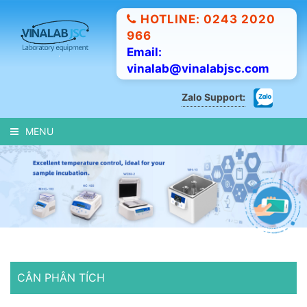
HOTLINE: 0243 2020
966
Email:
vinalab@vinalabjsc.com
Zalo Support:
MENU
CÂN PHÂN TÍCH