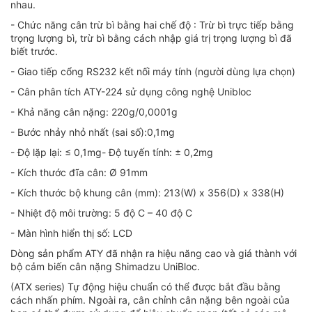
nhau.
- Chức năng cân trừ bì bằng hai chế độ : Trừ bì trực tiếp bằng
trọng lượng bì, trừ bì bằng cách nhập giá trị trọng lượng bì đã
biết trước.
- Giao tiếp cổng RS232 kết nối máy tính (người dùng lựa chọn)
- Cân phân tích ATY-224 sử dụng công nghệ Unibloc
- Khả năng cân nặng: 220g/0,0001g
- Bước nhảy nhỏ nhất (sai số):0,1mg
- Độ lặp lại: ≤ 0,1mg- Độ tuyến tính: ± 0,2mg
- Kích thước đĩa cân: Ø 91mm
- Kích thước bộ khung cân (mm): 213(W) x 356(D) x 338(H)
- Nhiệt độ môi trường: 5 độ C – 40 độ C
- Màn hình hiển thị số: LCD
Dòng sản phẩm ATY đã nhận ra hiệu năng cao và giá thành với
bộ cảm biến cân nặng Shimadzu UniBloc.
(ATX series) Tự động hiệu chuẩn có thể được bắt đầu bằng
cách nhấn phím. Ngoài ra, cân chỉnh cân nặng bên ngoài của