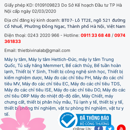
Giấy phép KD: 0109109823 Do Sở Kế hoạch Đầu tư TP Hà
Nội cấp ngày 02/03/2020
BT07- Lô TT2E, ngõ 521 đường
Địa chỉ đăng ký kinh doanh:
Cổ Nhuế, Phường Đông Ngạc, Thành phố Hà Nội, Việt Nam
Điện thoại: 0243 2020 966 - Hotline:
0911 33 68 48
/
0974
361833
Email: thietbivinalab@gmail.com
Máy ly tâm, Máy ly tâm Hettich-Đức, máy ly tâm Trung
Quốc, Tủ sấy hãng Memmert, Bể cách thủy, Bể tuần hoàn
lạnh, Thiết bị Y Sinh, Thiết bị công nghệ sinh học, Thiết bị
kiểm nghiệm dược, Máy đo các chỉ tiêu PH, Máy đo các chỉ
tiêu MV, Máy đo các chỉ tiêu EC, Máy đo các chỉ tiêu TDS,
Máy đo các chỉ tiêu ISE, Máy đo các chỉ tiêu DO, Máy đo các
chỉ tiêu ORP Máy đo nhiệt độ-độ dẫn, Máy Chiết, máy
chưng cất, thiết bị phân hủy mẫu, Tủ lạnh y tế,
thiết bị y tế,
thiết bị phòng thí nghiệm, vật tư phòng thí nghiệm, vật tư y
tế.
Follow Us: