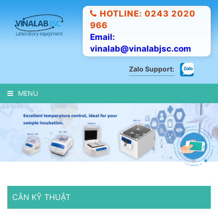
HOTLINE: 0243 2020
966
Email:
vinalab@vinalabjsc.com
Zalo Support:
MENU
CÂN KỸ THUẬT