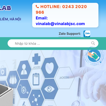
HOTLINE: 0243 2020
ALAB
966
Email:
LIÊM, HÀ NỘI
vinalab@vinalabjsc.com
Zalo Support: