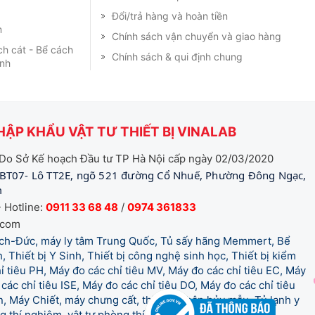
Đổi/trả hàng và hoàn tiền
m
Chính sách vận chuyển và giao hàng
ch cát - Bể cách
Chính sách & qui định chung
ạnh
ẬP KHẨU VẬT TƯ THIẾT BỊ VINALAB
Do Sở Kế hoạch Đầu tư TP Hà Nội cấp ngày 02/03/2020
BT07- Lô TT2E, ngõ 521 đường Cổ Nhuế, Phường Đông Ngạc,
m
 Hotline:
0911 33 68 48
/
0974 361833
.com
tich-Đức, máy ly tâm Trung Quốc, Tủ sấy hãng Memmert, Bể
, Thiết bị Y Sinh, Thiết bị công nghệ sinh học, Thiết bị kiểm
 tiêu PH, Máy đo các chỉ tiêu MV, Máy đo các chỉ tiêu EC, Máy
các chỉ tiêu ISE, Máy đo các chỉ tiêu DO, Máy đo các chỉ tiêu
 Máy Chiết, máy chưng cất, thiết bị phân hủy mẫu, Tủ lạnh y
òng thí nghiệm, vật tư phòng thí nghiệm, vật tư y tế.