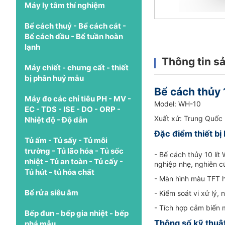
Máy ly tâm thí nghiệm
Bể cách thuỷ - Bể cách cát -
Bể cách dầu - Bể tuần hoàn
lạnh
Thông tin s
Máy chiết - chưng cất - thiết
bị phân huỷ mẫu
Bể cách thủy 
Máy đo các chỉ tiêu PH - MV -
Model: WH-10
EC - TDS - ISE - DO - ORP -
Xuất xứ: Trung Quốc
Nhiệt độ - Độ dẫn
Đặc điểm thiết bị
Tủ ấm - Tủ sấy - Tủ môi
trường - Tủ lão hóa - Tủ sốc
- Bể cách thủy 10 lít
nhiệt - Tủ an toàn - Tủ cấy -
nghiệp nhẹ, nghiên c
Tủ hút - tủ hóa chất
- Màn hình màu TFT hi
Bể rửa siêu âm
- Kiểm soát vi xử lý,
- Tích hợp cảm biến 
Bếp đun - bếp gia nhiệt - bếp
Thông số kỹ thuật
phá mẫu