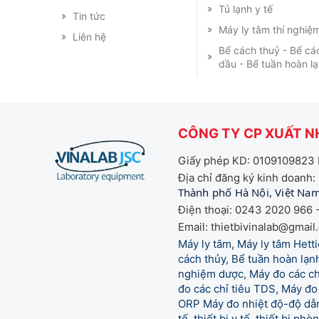
Tủ lạnh y tế
Tin tức
Máy ly tâm thí nghiệ
Liên hệ
Bể cách thuỷ - Bể cá
dầu - Bể tuần hoàn l
CÔNG TY CP XUẤT NH
Giấy phép KD: 0109109823 
Địa chỉ đăng ký kinh doanh:
Thành phố Hà Nội, Việt Na
Điện thoại: 0243 2020 966 -
Email: thietbivinalab@gmail
Máy ly tâm, Máy ly tâm Het
cách thủy, Bể tuần hoàn lạnh
nghiệm dược, Máy đo các chỉ
đo các chỉ tiêu TDS, Máy đo 
ORP Máy đo nhiệt độ-độ dẫn,
tế,
thiết bị y tế, thiết bị ph