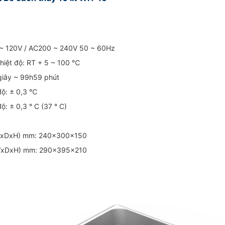
~ 120V / AC200 ~ 240V 50 ~ 60Hz
nhiệt độ: RT + 5 ~ 100 ℃
1 giây ~ 99h59 phút
 độ: ± 0,3 ℃
ộ: ± 0,3 ° C (37 ° C)
 (WxDxH) mm: 240x300x150
 (WxDxH) mm: 290x395x210