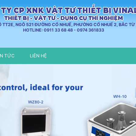
TY CP XNK VẬT TƯ THIẾT BỊ VIN
THIẾT BỊ - VẬT TƯ - DỤNG CỤ THÍ NGHIỆM
LÔ TT2E, NGÕ 521 ĐƯỜNG CỔ NHUẾ, PHƯỜNG CỔ NHUẾ 2, BẮC TỪ 
HOTLINE: 0911 33 68 48 - 0974 361833
IN TỨC
LIÊN HỆ