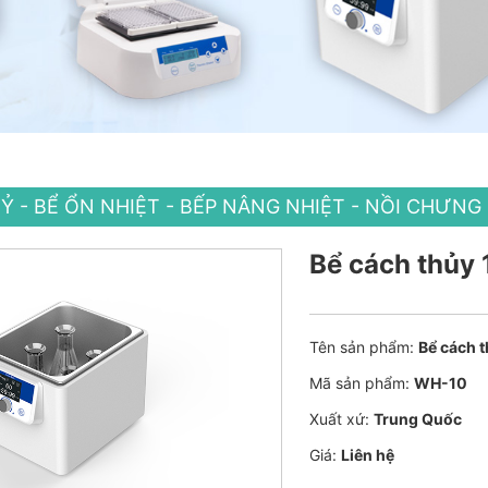
Ỷ - BỂ ỔN NHIỆT - BẾP NÂNG NHIỆT - NỒI CHƯN
Bể cách thủy 
Tên sản phẩm:
Bể cách t
Mã sản phẩm:
WH-10
Xuất xứ:
Trung Quốc
Giá:
Liên hệ