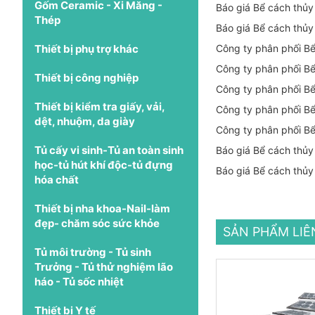
Gốm Ceramic - Xi Măng -
Báo giá Bể cách thủy 
Thép
Báo giá Bể cách thủ
Thiết bị phụ trợ khác
Công ty phân phối Bể
Công ty phân phối Bể
Thiết bị công nghiệp
Công ty phân phối B
Thiết bị kiểm tra giấy, vải,
Công ty phân phối Bể
dệt, nhuộm, da giày
Công ty phân phối Bể
Tủ cấy vi sinh-Tủ an toàn sinh
Báo giá Bể cách thủy 
học-tủ hút khí độc-tủ đựng
Báo giá Bể cách thủy
hóa chất
Thiết bị nha khoa-Nail-làm
đẹp- chăm sóc sức khỏe
SẢN PHẨM LI
Tủ môi trường - Tủ sinh
Trưởng - Tủ thử nghiệm lão
háo - Tủ sốc nhiệt
Thiết bị Y tế