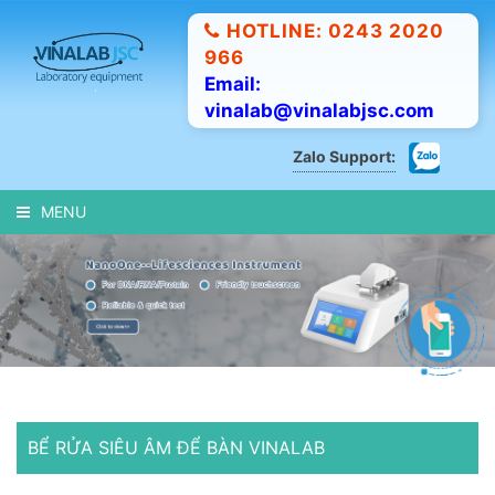
HOTLINE: 0243 2020
966
Email:
vinalab@vinalabjsc.com
Zalo Support:
MENU
BỂ RỬA SIÊU ÂM ĐỂ BÀN VINALAB