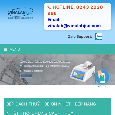
HOTLINE: 0243 2020
966
Email:
vinalab@vinalabjsc.com
Zalo Support:
MENU
BẾP CÁCH THUỶ - BỂ ỔN NHIỆT - BẾP NÂNG
NHIỆT - NỒI CHƯNG CÁCH THUỶ