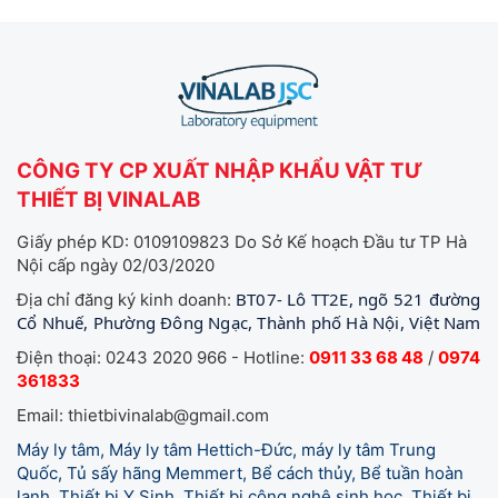
CÔNG TY CP XUẤT NHẬP KHẨU VẬT TƯ
THIẾT BỊ VINALAB
Giấy phép KD: 0109109823 Do Sở Kế hoạch Đầu tư TP Hà
Nội cấp ngày 02/03/2020
BT07- Lô TT2E, ngõ 521 đường
Địa chỉ đăng ký kinh doanh:
Cổ Nhuế, Phường Đông Ngạc, Thành phố Hà Nội, Việt Nam
Điện thoại: 0243 2020 966 - Hotline:
0911 33 68 48
/
0974
361833
Email: thietbivinalab@gmail.com
Máy ly tâm, Máy ly tâm Hettich-Đức, máy ly tâm Trung
Quốc, Tủ sấy hãng Memmert, Bể cách thủy, Bể tuần hoàn
lạnh, Thiết bị Y Sinh, Thiết bị công nghệ sinh học, Thiết bị