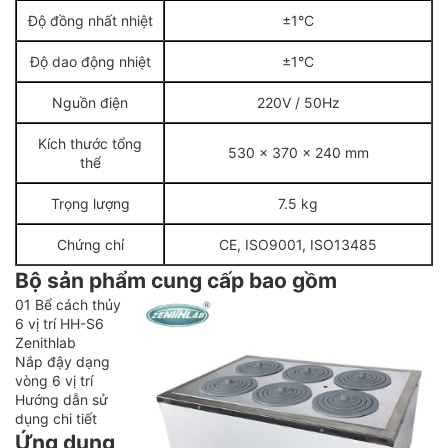
Độ đồng nhất nhiệt
±1°C
Độ dao động nhiệt
±1°C
Nguồn điện
220V / 50Hz
Kích thước tổng
530 x 370 x 240 mm
thể
Trọng lượng
7.5 kg
Chứng chỉ
CE, ISO9001, ISO13485
Bộ sản phẩm cung cấp bao gồm
01 Bể cách thủy
6 vị trí HH-S6
Zenithlab
Nắp đậy dạng
vòng 6 vị trí
Hướng dẫn sử
dụng chi tiết
Ứng dụng