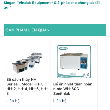
Slogan: “Vinalab Equipment - Giải pháp cho phòng lab tối
ưu!”
SẢN PHẨM LIÊN QUAN
Bể cách thủy HH
Series – Model HH-1,
Bể ổn nhiệt tuần hoàn
HH-2, HH-4, HH-6, HH-
nước WH-60C
8
Zenithlab
Liên hệ
Liên hệ