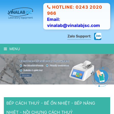
HOTLINE: 0243 2020
966
Email:
vinalab@vinalabjsc.com
Zalo Support:
MENU
BẾP CÁCH THUỶ - BỂ ỔN NHIỆT - BẾP NÂNG
NHIỆT - NỒI CHƯNG CÁCH THUỶ