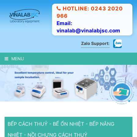
HOTLINE: 0243 2020
966
Email:
vinalab@vinalabjsc.com
Zalo Support:
MENU
BẾP CÁCH THUỶ - BỂ ỔN NHIỆT - BẾP NÂNG
NHIỆT - NỒI CHƯNG CÁCH THUỶ