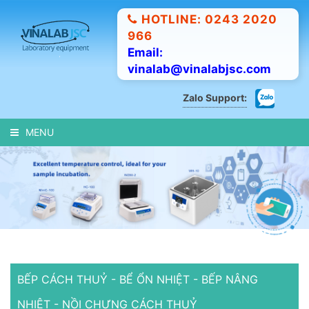
HOTLINE: 0243 2020
966
Email:
vinalab@vinalabjsc.com
Zalo Support:
MENU
BẾP CÁCH THUỶ - BỂ ỔN NHIỆT - BẾP NÂNG
NHIỆT - NỒI CHƯNG CÁCH THUỶ