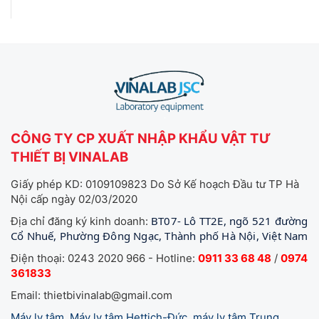
CÔNG TY CP XUẤT NHẬP KHẨU VẬT TƯ
THIẾT BỊ VINALAB
Giấy phép KD: 0109109823 Do Sở Kế hoạch Đầu tư TP Hà
Nội cấp ngày 02/03/2020
BT07- Lô TT2E, ngõ 521 đường
Địa chỉ đăng ký kinh doanh:
Cổ Nhuế, Phường Đông Ngạc, Thành phố Hà Nội, Việt Nam
Điện thoại: 0243 2020 966 - Hotline:
0911 33 68 48
/
0974
361833
Email: thietbivinalab@gmail.com
Máy ly tâm, Máy ly tâm Hettich-Đức, máy ly tâm Trung