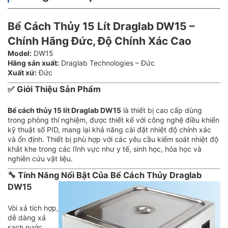
Bể Cách Thủy 15 Lít Draglab DW15 –
Chính Hãng Đức, Độ Chính Xác Cao
Model:
DW15
Hãng sản xuất:
Draglab Technologies – Đức
Xuất xứ:
Đức
✅
Giới Thiệu Sản Phẩm
Bể cách thủy 15 lít Draglab DW15
là thiết bị cao cấp dùng
trong phòng thí nghiệm, được thiết kế với công nghệ điều khiển
kỹ thuật số PID, mang lại khả năng cài đặt nhiệt độ chính xác
và ổn định. Thiết bị phù hợp với các yêu cầu kiểm soát nhiệt độ
khắt khe trong các lĩnh vực như y tế, sinh học, hóa học và
nghiên cứu vật liệu.
🔧
Tính Năng Nổi Bật Của Bể Cách Thủy Draglab
DW15
Vòi xả tích hợp,
dễ dàng xả
sạch nước