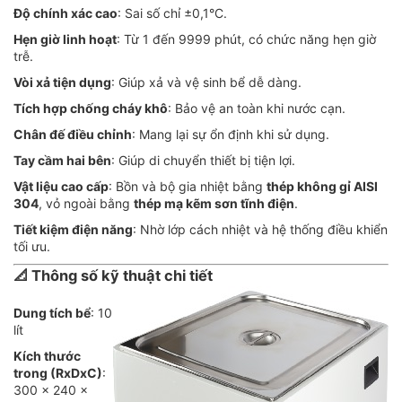
Độ chính xác cao
: Sai số chỉ ±0,1°C.
Hẹn giờ linh hoạt
: Từ 1 đến 9999 phút, có chức năng hẹn giờ
trễ.
Vòi xả tiện dụng
: Giúp xả và vệ sinh bể dễ dàng.
Tích hợp chống cháy khô
: Bảo vệ an toàn khi nước cạn.
Chân đế điều chỉnh
: Mang lại sự ổn định khi sử dụng.
Tay cầm hai bên
: Giúp di chuyển thiết bị tiện lợi.
Vật liệu cao cấp
: Bồn và bộ gia nhiệt bằng
thép không gỉ AISI
304
, vỏ ngoài bằng
thép mạ kẽm sơn tĩnh điện
.
Tiết kiệm điện năng
: Nhờ lớp cách nhiệt và hệ thống điều khiển
tối ưu.
📐 Thông số kỹ thuật chi tiết
Dung tích bể
: 10
lít
Kích thước
trong (RxDxC)
:
300 x 240 x