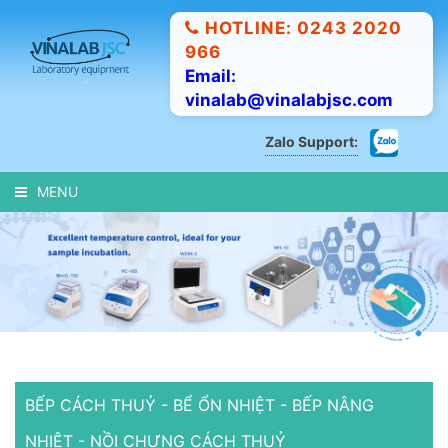
HOTLINE: 0243 2020
966
Email:
vinalab@vinalabjsc.com
Zalo Support:
MENU
BẾP CÁCH THUỶ - BỂ ỔN NHIỆT - BẾP NÂNG
NHIỆT - NỒI CHƯNG CÁCH THUỶ