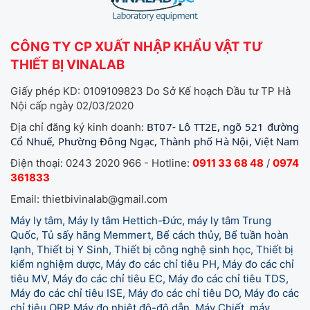
CÔNG TY CP XUẤT NHẬP KHẨU VẬT TƯ
THIẾT BỊ VINALAB
Giấy phép KD: 0109109823 Do Sở Kế hoạch Đầu tư TP Hà
Nội cấp ngày 02/03/2020
BT07- Lô TT2E, ngõ 521 đường
Địa chỉ đăng ký kinh doanh:
Cổ Nhuế, Phường Đông Ngạc, Thành phố Hà Nội, Việt Nam
Điện thoại: 0243 2020 966 - Hotline:
0911 33 68 48
/
0974
361833
Email: thietbivinalab@gmail.com
Máy ly tâm, Máy ly tâm Hettich-Đức, máy ly tâm Trung
Quốc, Tủ sấy hãng Memmert, Bể cách thủy, Bể tuần hoàn
lạnh, Thiết bị Y Sinh, Thiết bị công nghệ sinh học, Thiết bị
kiểm nghiệm dược, Máy đo các chỉ tiêu PH, Máy đo các chỉ
tiêu MV, Máy đo các chỉ tiêu EC, Máy đo các chỉ tiêu TDS,
Máy đo các chỉ tiêu ISE, Máy đo các chỉ tiêu DO, Máy đo các
chỉ tiêu ORP Máy đo nhiệt độ-độ dẫn, Máy Chiết, máy