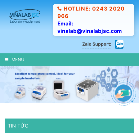
HOTLINE: 0243 2020
966
Email:
vinalab@vinalabjsc.com
Zalo Support:
MENU
TIN TỨC